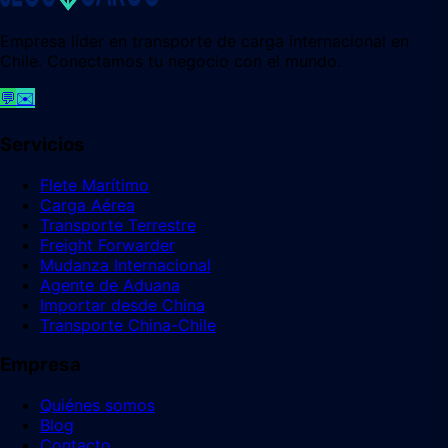
Empresa líder en transporte de carga internacional en
Chile. Conectamos tu negocio con el mundo.
💬
✉️
Servicios
Flete Marítimo
Carga Aérea
Transporte Terrestre
Freight Forwarder
Mudanza Internacional
Agente de Aduana
Importar desde China
Transporte China-Chile
Empresa
Quiénes somos
Blog
Contacto