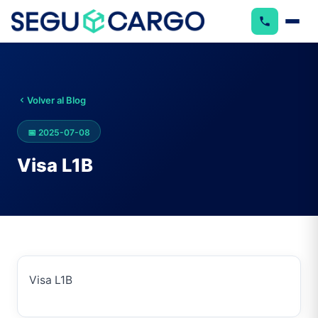
Volver al Blog
📅
2025-07-08
Visa L1B
Visa L1B