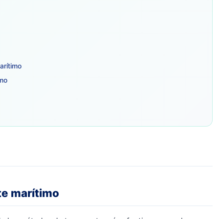
arítimo
imo
ete marítimo