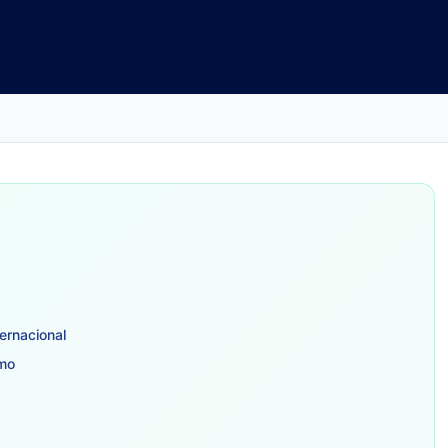
ternacional
imo