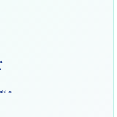
as
o
ministro