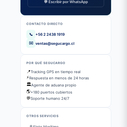
💬 Escribir por WhatsApp
CONTACTO DIRECTO
📞
+56 2 2438 1919
✉️
ventas@segucargo.cl
POR QUÉ SEGUCARGO
📍
Tracking GPS en tiempo real
⚡
Respuesta en menos de 24 horas
🏛️
Agente de aduana propio
🌎
+180 puertos cubiertos
💬
Soporte humano 24/7
OTROS SERVICIOS
🚢
Flete Marítimo