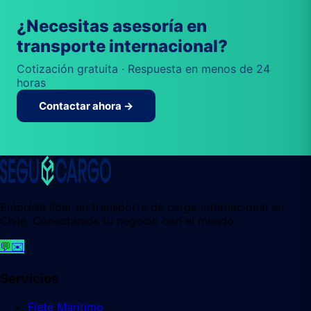
¿Necesitas asesoría en
transporte internacional?
Cotización gratuita · Respuesta en menos de 24
horas
Contactar ahora →
Empresa líder en transporte de carga internacional en
Chile. Conectamos tu negocio con el mundo.
💬
✉️
Servicios
Flete Marítimo