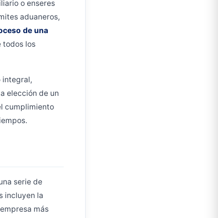
liario o enseres
ámites aduaneros,
oceso de una
 todos los
integral,
La elección de un
 el cumplimiento
tiempos.
 una serie de
 incluyen la
la empresa más